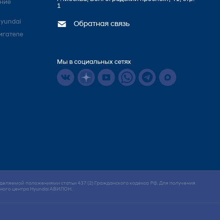
ние
1
yundai
Обратная связь
игателе
Мы в социальных сетях
деляемой положениями статьи 437 (2) Гражданского кодекса РФ. Для получения
ного центра Hyundai АВИЛОН.