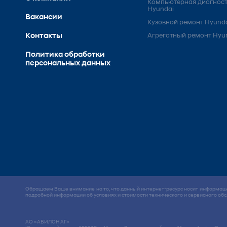
Компьютерная диагнос
Hyundai
Вакансии
Кузовной ремонт Hyund
Контакты
Агрегатный ремонт Hyu
Политика обработки
персональных данных
Обращаем Ваше внимание на то, что данный интернет-ресурс носит информацио
подробной информации об условиях и стоимости технического и сервисного о
АО «АВИЛОН АГ»