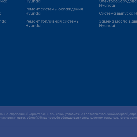
тика
Hyundai
Электрооборудова
Hyundai
Ремонт системы охлаждения
ai
Hyundai
Система выпуска H
ndai
Ремонт топливной системы
Замена масла в дв
Hyundai
Hyundai
нно-справочный характер и ни при каких условиях не является публичной офертой, опре
бслуживания автомобилей Хёндэ просьба обращаться к специалистам официального сервис