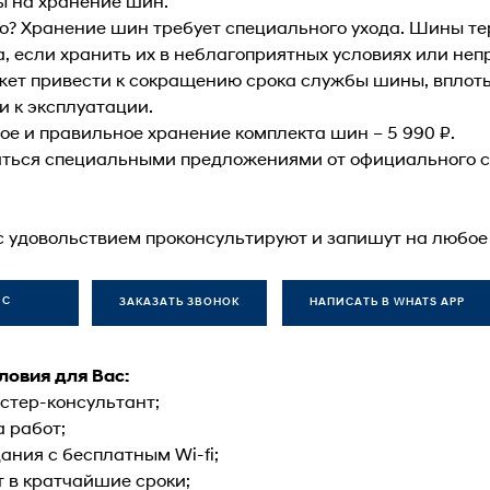
ы на хранение шин.
но? Хранение шин требует специального ухода. Шины те
, если хранить их в неблагоприятных условиях или не
жет привести к сокращению срока службы шины, вплоть 
и к эксплуатации.
е и правильное хранение комплекта шин – 5 990 ₽.
аться специальными предложениями от официального с
 удовольствием проконсультируют и запишут на любое 
ИС
ЗАКАЗАТЬ ЗВОНОК
НАПИСАТЬ В WHATS APP
овия для Вас:
тер-консультант;
 работ;
ания с бесплатным Wi-fi;
 в кратчайшие сроки;