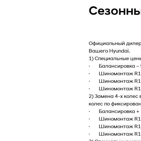
Сезонн
Официальный дилерс
Вашего Hyundai.
1) Специальные цен
· Балансировка – 
· Шиномонтаж R14-
· Шиномонтаж R17-
· Шиномонтаж R19-
2) Замена 4-х колес
колес по фиксирован
· Балансировка + пр
· Шиномонтаж R14-R
· Шиномонтаж R17-R
· Шиномонтаж R19-R