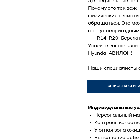
3) Специальные цен
Почему это так важ
физические свойства
обращаться. Это мо
станут непригодным
· R14-R20: Бережно
Успейте воспользов
Hyundai АВИЛОН!
Наши специалисты с
ЗАПИСЬ НА СЕРВ
Индивидуальные усл
Персональный мас
Контроль качества
Уютная зона ожид
Выполнение работ