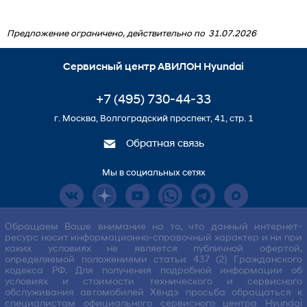
Предложение ограничено, действительно по
31.07.2026
Сервисный центр АВИЛОН Hyundai
+7 (495) 730-44-33
г. Москва, Волгоградский проспект, 41, стр. 1
Обратная связь
Мы в социальных сетях
Обращаем Ваше внимание на то, что данный интернет-
ресурс носит информационно-справочный характер и ни при
каких условиях не является публичной офертой,
определяемой положениями статьи 437 (2) Гражданского
кодекса РФ. Для получения подробной информации об
условиях и стоимости технического и сервисного
обслуживания автомобилей Хёндэ просьба обращаться к
специалистам официального сервисного центра Hyundai