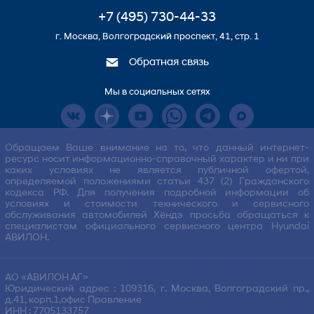
+7 (495) 730-44-33
г. Москва, Волгоградский проспект, 41, стр. 1
Обратная связь
Мы в социальных сетях
Обращаем Ваше внимание на то, что данный интернет-
ресурс носит информационно-справочный характер и ни при
каких условиях не является публичной офертой,
определяемой положениями статьи 437 (2) Гражданского
кодекса РФ. Для получения подробной информации об
условиях и стоимости технического и сервисного
обслуживания автомобилей Хёндэ просьба обращаться к
специалистам официального сервисного центра Hyundai
АВИЛОН.
АО «АВИЛОН АГ»
Юридический адрес : 109316, г. Москва, Волгоградский пр.,
д.41, корп.1,офис Правление
ИНН : 7705133757