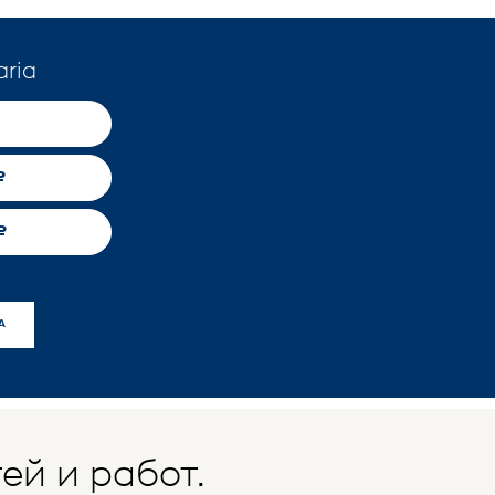
ria
₽
₽
А
ей и работ.