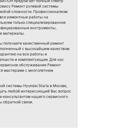
ВИЛОН предлагает полный спектр
ервису Ремонт рулевой системы
у любой сложности. Профессионализм
 все ремонтные работы на
льзуем только специализированное
тифицированные инструменты,
е материалы.
ы получаете качественный ремонт
выполненный с высочайшим качеством
гарантию на все работы и
апчасти и комплектующие. Для нас
 сервисное обслуживание Ремонт
тся мастерами с многолетним
ой системы Hyundai Staria в Москве,
адать любой интересующий Вас вопрос
м-консультантом нашего сервисного
ы обратной связи.