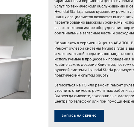
Официальный сервисный центр Hyundai А
услуг по техническому обслуживанию и с
Hyundai Staria, а также кузовному ремонт
наших специалистов позволяет выполнять
гарантированно высоком уровне. Мы испо
высокотехнологичное оборудование, сер
оригинальные запасные части и расходны
Обращаясь в сервисный центр АВИЛОН, В
Ремонт рулевой системы Hyundai Staria, 
и максимальной оперативностью, а также 
используемые в процессе их проведения з
крайне важно доверие Клиентов, поэтому
рулевой системы Hyundai Staria реализуе
практическим опытом работы.
Записаться на ТО или ремонт Ремонт рулев
уточнить стоимость ремонтных работ и з
Вы всегда сможете, связавшись с мастеро
центра по телефону или при помощи форм
ЗАПИСЬ НА СЕРВИС