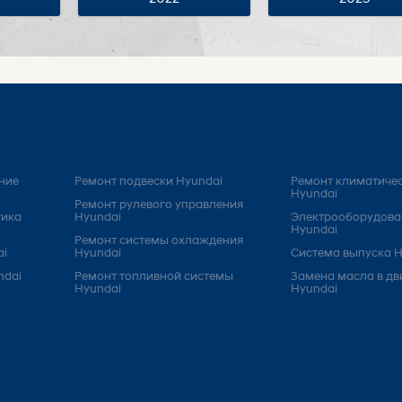
ние
Ремонт подвески Hyundai
Ремонт климатичес
Hyundai
Ремонт рулевого управления
тика
Hyundai
Электрооборудова
Hyundai
Ремонт системы охлаждения
ai
Hyundai
Система выпуска H
ndai
Ремонт топливной системы
Замена масла в дв
Hyundai
Hyundai