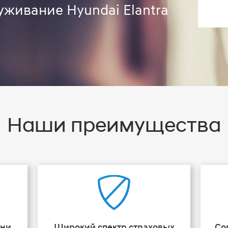
уживание Hyundai Elantra
Наши преимущества
ени
Широкий спектр страховых
Со