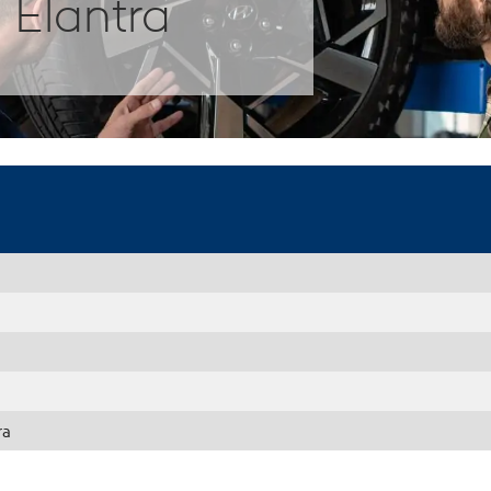
 Elantra
a
ra