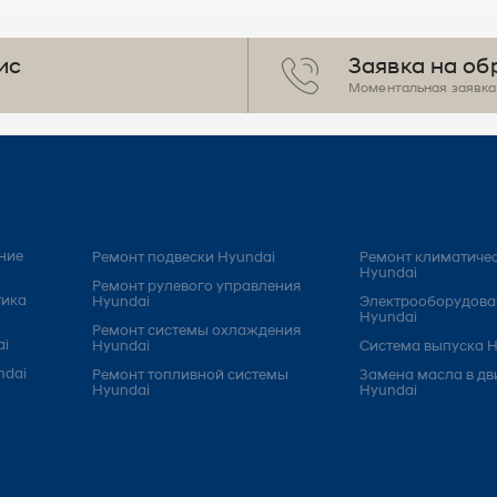
ис
Заявка на об
Моментальная заявка 
ние
Ремонт подвески Hyundai
Ремонт климатичес
Hyundai
Ремонт рулевого управления
тика
Hyundai
Электрооборудова
Hyundai
Ремонт системы охлаждения
ai
Hyundai
Система выпуска H
ndai
Ремонт топливной системы
Замена масла в дв
Hyundai
Hyundai