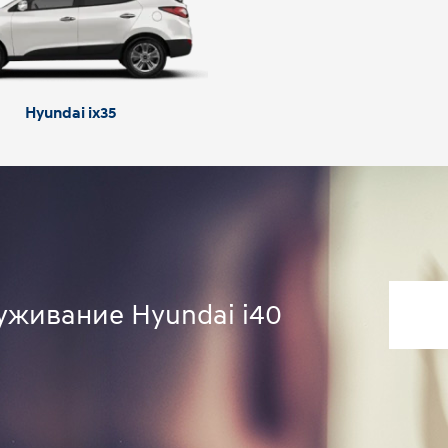
Hyundai ix35
уживание Hyundai i40