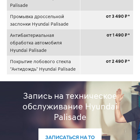
Palisade
от 3 490 ₽ *
Промывка дроссельной
заслонки Hyundai Palisade
от 1 490 ₽ *
Антибактериальная
обработка автомобиля
Hyundai Palisade
от 2 490 ₽ *
Покрытие лобового стекла
"Антидождь" Hyundai Palisade
Запись на техническое
обслуживание Hyundai
Palisade
ЗАПИСАТЬСЯ НА ТО