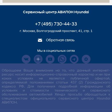
Сервисный центр АВИЛОН Hyundai
+7 (495) 730-44-33
г. Москва, Волгоградский проспект, 41, стр. 1
Обратная связь
Мы в социальных сетях
Обращаем Ваше внимание на то, что данный интернет-
ресурс носит информационно-справочный характер и ни при
каких условиях не является публичной офертой,
определяемой положениями статьи 437 (2) Гражданского
кодекса РФ. Для получения подробной информации об
условиях и стоимости технического и сервисного
обслуживания автомобилей Хёндэ просьба обращаться к
специалистам официального сервисного центра Hyundai
АВИЛОН.