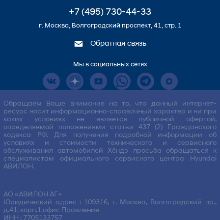
+7 (495) 730-44-33
г. Москва, Волгоградский проспект, 41, стр. 1
Обратная связь
Мы в социальных сетях
Обращаем Ваше внимание на то, что данный интернет-
ресурс носит информационно-справочный характер и ни при
каких условиях не является публичной офертой,
определяемой положениями статьи 437 (2) Гражданского
кодекса РФ. Для получения подробной информации об
условиях и стоимости технического и сервисного
обслуживания автомобилей Хёндэ просьба обращаться к
специалистам официального сервисного центра Hyundai
АВИЛОН.
АО «АВИЛОН АГ»
Юридический адрес : 109316, г. Москва, Волгоградский пр.,
д.41, корп.1,офис Правление
ИНН : 7705133757