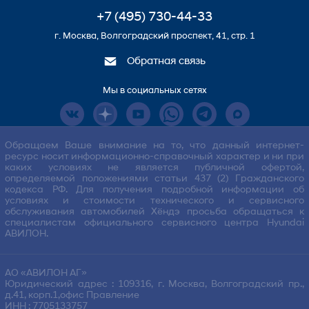
+7 (495) 730-44-33
г. Москва, Волгоградский проспект, 41, стр. 1
Обратная связь
Мы в социальных сетях
Обращаем Ваше внимание на то, что данный интернет-
ресурс носит информационно-справочный характер и ни при
каких условиях не является публичной офертой,
определяемой положениями статьи 437 (2) Гражданского
кодекса РФ. Для получения подробной информации об
условиях и стоимости технического и сервисного
обслуживания автомобилей Хёндэ просьба обращаться к
специалистам официального сервисного центра Hyundai
АВИЛОН.
АО «АВИЛОН АГ»
Юридический адрес : 109316, г. Москва, Волгоградский пр.,
д.41, корп.1,офис Правление
ИНН : 7705133757