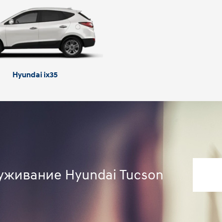
Hyundai ix35
уживание Hyundai Tucson