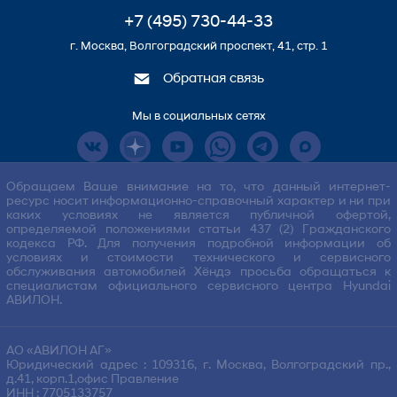
+7 (495) 730-44-33
г. Москва, Волгоградский проспект, 41, стр. 1
Обратная связь
Мы в социальных сетях
Обращаем Ваше внимание на то, что данный интернет-
ресурс носит информационно-справочный характер и ни при
каких условиях не является публичной офертой,
определяемой положениями статьи 437 (2) Гражданского
кодекса РФ. Для получения подробной информации об
условиях и стоимости технического и сервисного
обслуживания автомобилей Хёндэ просьба обращаться к
специалистам официального сервисного центра Hyundai
АВИЛОН.
АО «АВИЛОН АГ»
Юридический адрес : 109316, г. Москва, Волгоградский пр.,
д.41, корп.1,офис Правление
ИНН : 7705133757