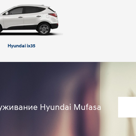
Hyundai ix35
луживание Hyundai Mufasa