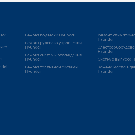
ние
Ремонт подвески Hyundai
Ремонт климатичес
Hyundai
Ремонт рулевого управления
тика
Hyundai
Электрооборудова
Hyundai
Ремонт системы охлаждения
ai
Hyundai
Система выпуска H
ndai
Ремонт топливной системы
Замена масла в дв
Hyundai
Hyundai