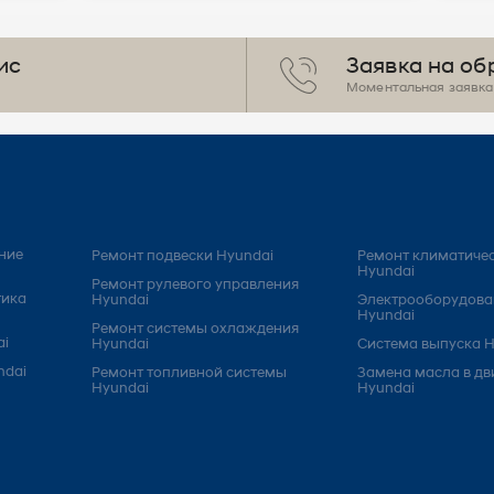
ис
Заявка на об
Моментальная заявка 
ние
Ремонт подвески Hyundai
Ремонт климатичес
Hyundai
Ремонт рулевого управления
тика
Hyundai
Электрооборудова
Hyundai
Ремонт системы охлаждения
ai
Hyundai
Система выпуска H
ndai
Ремонт топливной системы
Замена масла в дв
Hyundai
Hyundai