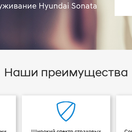
уживание Hyundai Sonata
Наши преимущества
ени
Широкий спектр страховых
Со