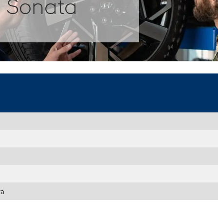
 Sonata
ta