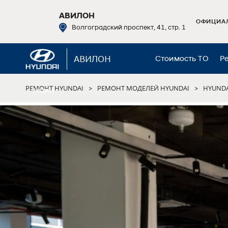
АВИЛОН
ОФИЦИАЛ
Волгоградский проспект, 41, стр. 1
АВИЛОН
Стоимость ТО
Р
РЕМОНТ HYUNDAI
РЕМОНТ МОДЕЛЕЙ HYUNDAI
HYUNDA
>
>
Акции