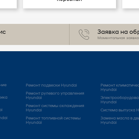
ис
Заявка на об
Моментальная заявка 
ние
Ремонт подвески Hyundai
Ремонт климатичес
Hyundai
Ремонт рулевого управления
тика
Hyundai
Электрооборудова
Hyundai
Ремонт системы охлаждения
ai
Hyundai
Система выпуска H
ndai
Ремонт топливной системы
Замена масла в дв
Hyundai
Hyundai