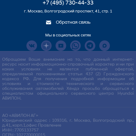
+7 (495) 730-44-33
г. Москва, Волгоградский проспект, 41, стр. 1
Обратная связь
Мы в социальных сетях
Обращаем Ваше внимание на то, что данный интернет-
ресурс носит информационно-справочный характер и ни при
каких условиях не является публичной офертой,
определяемой положениями статьи 437 (2) Гражданского
кодекса РФ. Для получения подробной информации об
условиях и стоимости технического и сервисного
обслуживания автомобилей Хёндэ просьба обращаться к
специалистам официального сервисного центра Hyundai
АВИЛОН.
АО «АВИЛОН АГ»
Юридический адрес : 109316, г. Москва, Волгоградский пр.,
д.41, корп.1,офис Правление
ИНН : 7705133757
ОГРН : 102770000015