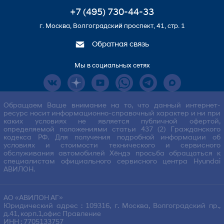
+7 (495) 730-44-33
г. Москва, Волгоградский проспект, 41, стр. 1
Обратная связь
Мы в социальных сетях
Обращаем Ваше внимание на то, что данный интернет-
ресурс носит информационно-справочный характер и ни при
каких условиях не является публичной офертой,
определяемой положениями статьи 437 (2) Гражданского
кодекса РФ. Для получения подробной информации об
условиях и стоимости технического и сервисного
обслуживания автомобилей Хёндэ просьба обращаться к
специалистам официального сервисного центра Hyundai
АВИЛОН.
АО «АВИЛОН АГ»
Юридический адрес : 109316, г. Москва, Волгоградский пр.,
д.41, корп.1,офис Правление
ИНН : 7705133757