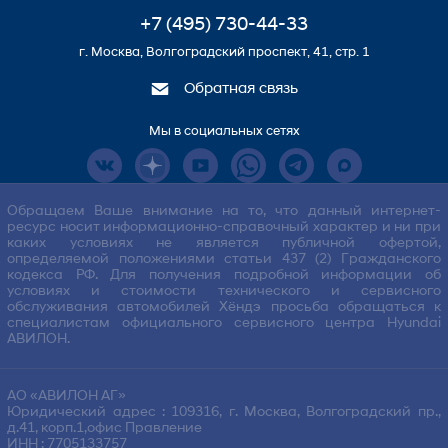
+7 (495) 730-44-33
г. Москва, Волгоградский проспект, 41, стр. 1
Обратная связь
Мы в социальных сетях
Обращаем Ваше внимание на то, что данный интернет-
ресурс носит информационно-справочный характер и ни при
каких условиях не является публичной офертой,
определяемой положениями статьи 437 (2) Гражданского
кодекса РФ. Для получения подробной информации об
условиях и стоимости технического и сервисного
обслуживания автомобилей Хёндэ просьба обращаться к
специалистам официального сервисного центра Hyundai
АВИЛОН.
АО «АВИЛОН АГ»
Юридический адрес : 109316, г. Москва, Волгоградский пр.,
д.41, корп.1,офис Правление
ИНН : 7705133757