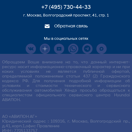
+7 (495) 730-44-33
г. Москва, Волгоградский проспект, 41, стр. 1
Обратная связь
Мы в социальных сетях
Обращаем Ваше внимание на то, что данный интернет-
ресурс носит информационно-справочный характер и ни при
каких условиях не является публичной офертой,
определяемой положениями статьи 437 (2) Гражданского
кодекса РФ. Для получения подробной информации об
условиях и стоимости технического и сервисного
обслуживания автомобилей Хёндэ просьба обращаться к
специалистам официального сервисного центра Hyundai
АВИЛОН.
АО «АВИЛОН АГ»
Юридический адрес : 109316, г. Москва, Волгоградский пр.,
д.41, корп.1,офис Правление
ИНН : 7705133757